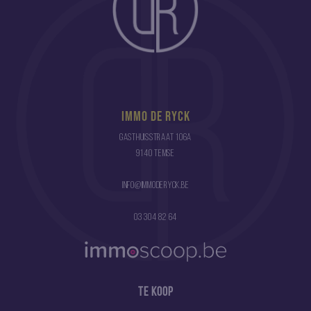
Immo De Ryck
Gasthuisstraat 106a
9140 Temse
info@immoderyck.be
03 304 82 64
Te koop