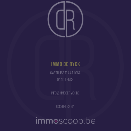
Immo De Ryck
Gasthuisstraat 106a
9140 Temse
info@immoderyck.be
03 304 82 64